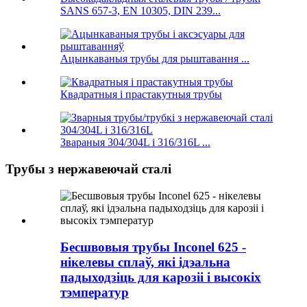
SANS 657-3, EN 10305, DIN 239...
Ацынкаваныя трубы для рыштавання ...
Квадратныя і прастакутныя трубы
Звараныя 304/304L і 316/316L ...
Трубы з нержавеючай сталі
Бесшвовыя трубы Inconel 625 -
нікелевы сплаў, які ідэальна
падыходзіць для карозіі і высокіх
тэмператур