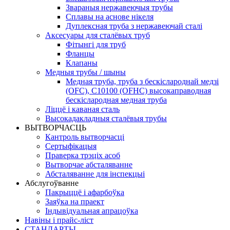
Звараныя нержавеючыя трубы
Сплавы на аснове нікеля
Дуплексная труба з нержавеючай сталі
Аксесуары для сталёвых труб
Фітынгі для труб
Фланцы
Клапаны
Медныя трубы / шыны
Медная труба, труба з бескіслароднай медзі
(OFC), C10100 (OFHC) высокаправодная
бескіслародная медная труба
Ліццё і каваная сталь
Высокадакладныя сталёвыя трубы
ВЫТВОРЧАСЦЬ
Кантроль вытворчасці
Сертыфікацыя
Праверка трэціх асоб
Вытворчае абсталяванне
Абсталяванне для інспекцыі
Абслугоўванне
Пакрыццё і афарбоўка
Заяўка на праект
Індывідуальная апрацоўка
Навіны і прайс-ліст
СТАНДАРТЫ