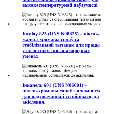
высокатэмпературнай паўзучасці
Incoloy 825 (UNS N08825) – нікель-
жалеза-хромавы сплаў са
стабілізацыяй тытанам для працы
ў кіслотных і кісла-асяродных
умовах.
Інканель 601 (UNS N06601) –
нікель-хромавы сплаў з алюмініем
для надзвычайнай устойлівасці да
акіслення.