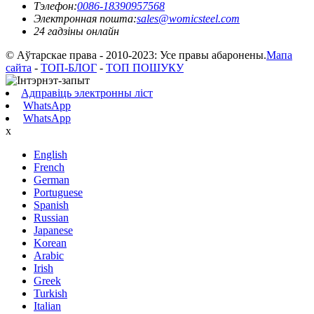
Тэлефон:
0086-18390957568
Электронная пошта:
sales@womicsteel.com
24 гадзіны онлайн
© Аўтарскае права - 2010-2023: Усе правы абаронены.
Мапа
сайта
-
ТОП-БЛОГ
-
ТОП ПОШУКУ
Адправіць электронны ліст
WhatsApp
WhatsApp
x
English
French
German
Portuguese
Spanish
Russian
Japanese
Korean
Arabic
Irish
Greek
Turkish
Italian