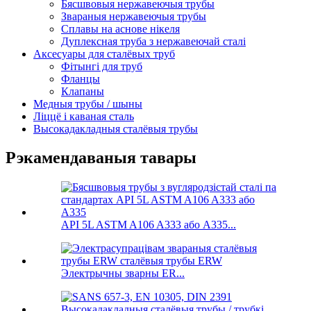
Бясшвовыя нержавеючыя трубы
Звараныя нержавеючыя трубы
Сплавы на аснове нікеля
Дуплексная труба з нержавеючай сталі
Аксесуары для сталёвых труб
Фітынгі для труб
Фланцы
Клапаны
Медныя трубы / шыны
Ліццё і каваная сталь
Высокадакладныя сталёвыя трубы
Рэкамендаваныя тавары
API 5L ASTM A106 A333 або A335...
Электрычны зварны ER...