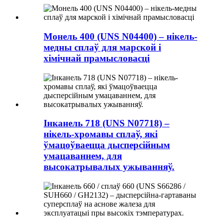
Монель 400 (UNS N04400) – нікель-
медны сплаў для марской і
хімічнай прамысловасці
Інканель 718 (UNS N07718) –
нікель-хромавы сплаў, які
ўмацоўваецца дысперсійным
умацаваннем, для
высокатрывалых ужыванняў.