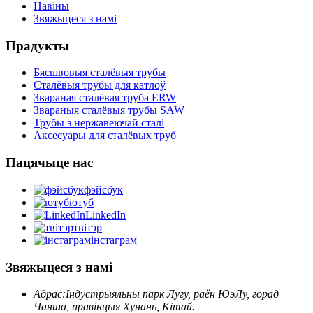
Навіны
Звяжыцеся з намі
Прадукты
Бясшвовыя сталёвыя трубы
Сталёвыя трубы для катлоў
Звараная сталёвая труба ERW
Звараныя сталёвыя трубы SAW
Трубы з нержавеючай сталі
Аксесуары для сталёвых труб
Пацячыце нас
фэйсбук
ютуб
LinkedIn
твітэр
інстаграм
Звяжыцеся з намі
Адрас:
Індустрыяльны парк Лугу, раён ЮэЛу, горад
Чанша, правінцыя Хунань, Кітай.