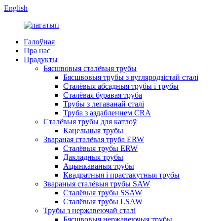
English
Галоўная
Пра нас
Прадукты
Бясшвовыя сталёвыя трубы
Бясшвовыя трубы з вугляродзістай сталі
Сталёвыя абсадныя трубы і трубы
Сталёвая буравая труба
Трубы з легаванай сталі
Труба з аздабленнем CRA
Сталёвыя трубы для катлоў
Кацельныя трубы
Звараная сталёвая труба ERW
Сталёвыя трубы ERW
Дакладныя трубы
Ацынкаваныя трубы
Квадратныя і прастакутныя трубы
Звараныя сталёвыя трубы SAW
Сталёвыя трубы SSAW
Сталёвыя трубы LSAW
Трубы з нержавеючай сталі
Бясшвовыя нержавеючыя трубы