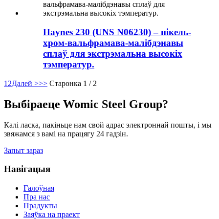
Haynes 230 (UNS N06230) – нікель-
хром-вальфрамава-малібдэнавы
сплаў для экстрэмальна высокіх
тэмператур.
1
2
Далей >
>>
Старонка 1 / 2
Выбіраеце Womic Steel Group?
Калі ласка, пакіньце нам свой адрас электроннай пошты, і мы
звяжамся з вамі на працягу 24 гадзін.
Запыт зараз
Навігацыя
Галоўная
Пра нас
Прадукты
Заяўка на праект