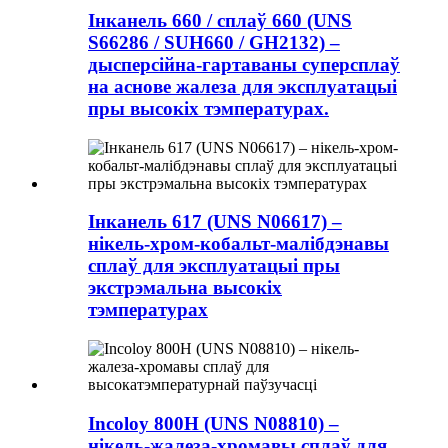
Інканель 660 / сплаў 660 (UNS
S66286 / SUH660 / GH2132) –
дысперсійна-гартаваны суперсплаў
на аснове жалеза для эксплуатацыі
пры высокіх тэмпературах.
Інканель 617 (UNS N06617) –
нікель-хром-кобальт-малібдэнавы
сплаў для эксплуатацыі пры
экстрэмальна высокіх
тэмпературах
Incoloy 800H (UNS N08810) –
нікель-жалеза-хромавы сплаў для