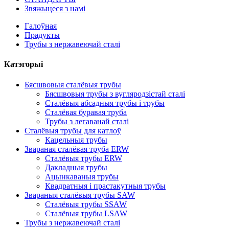
Звяжыцеся з намі
Галоўная
Прадукты
Трубы з нержавеючай сталі
Катэгорыі
Бясшвовыя сталёвыя трубы
Бясшвовыя трубы з вугляродзістай сталі
Сталёвыя абсадныя трубы і трубы
Сталёвая буравая труба
Трубы з легаванай сталі
Сталёвыя трубы для катлоў
Кацельныя трубы
Звараная сталёвая труба ERW
Сталёвыя трубы ERW
Дакладныя трубы
Ацынкаваныя трубы
Квадратныя і прастакутныя трубы
Звараныя сталёвыя трубы SAW
Сталёвыя трубы SSAW
Сталёвыя трубы LSAW
Трубы з нержавеючай сталі