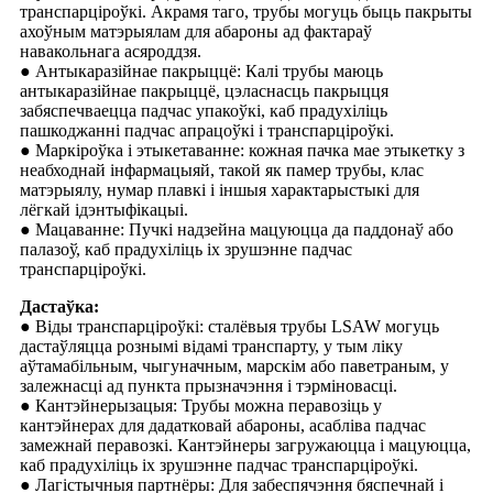
транспарціроўкі. Акрамя таго, трубы могуць быць пакрыты
ахоўным матэрыялам для абароны ад фактараў
навакольнага асяроддзя.
● Антыкаразійнае пакрыццё: Калі трубы маюць
антыкаразійнае пакрыццё, цэласнасць пакрыцця
забяспечваецца падчас упакоўкі, каб прадухіліць
пашкоджанні падчас апрацоўкі і транспарціроўкі.
● Маркіроўка і этыкетаванне: кожная пачка мае этыкетку з
неабходнай інфармацыяй, такой як памер трубы, клас
матэрыялу, нумар плавкі і іншыя характарыстыкі для
лёгкай ідэнтыфікацыі.
● Мацаванне: Пучкі надзейна мацуюцца да паддонаў або
палазоў, каб прадухіліць іх зрушэнне падчас
транспарціроўкі.
Дастаўка:
● Віды транспарціроўкі: сталёвыя трубы LSAW могуць
дастаўляцца рознымі відамі транспарту, у тым ліку
аўтамабільным, чыгуначным, марскім або паветраным, у
залежнасці ад пункта прызначэння і тэрміновасці.
● Кантэйнерызацыя: Трубы можна перавозіць у
кантэйнерах для дадатковай абароны, асабліва падчас
замежнай перавозкі. Кантэйнеры загружаюцца і мацуюцца,
каб прадухіліць іх зрушэнне падчас транспарціроўкі.
● Лагістычныя партнёры: Для забеспячэння бяспечнай і