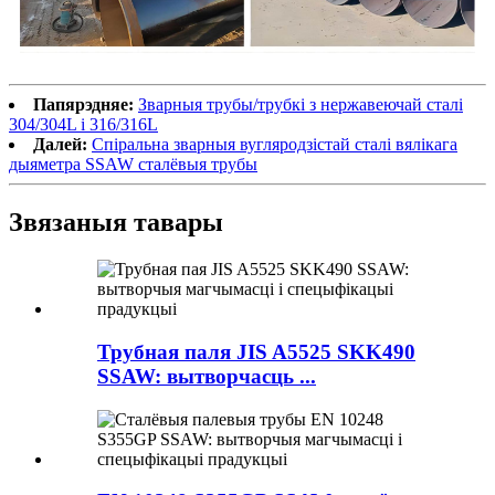
Папярэдняе:
Зварныя трубы/трубкі з нержавеючай сталі
304/304L і 316/316L
Далей:
Спіральна зварныя вугляродзістай сталі вялікага
дыяметра SSAW сталёвыя трубы
Звязаныя тавары
Трубная паля JIS A5525 SKK490
SSAW: вытворчасць ...