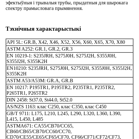
эфектыўныя і трывалыя трубы, прыдатныя для шырокага
спектру прамысловага прымянення.
Тэхнічныя характарыстыкі
API 5L: GR.B, X42, X46, X52, X56, X60, X65, X70, X80
ASTM A252: GR.1, GR.2, GR.3
EN 10219-1: S235JRH, S275J0H, S275J2H, S355J0H,
S355J2H, S355K2H
EN10210: S235JRH, S275J0H, S275J2H, S355J0H, S355J2H,
S355K2H
ASTM A53/A53M: GR.A, GR.B
EN 10217: P195TR1, P195TR2, P235TR1, P235TR2,
P265TR1, P265TR2
DIN 2458: St37.0, St44.0, St52.0
AS/NZS 1163: клас C250, клас C350, клас C450
GB/T 9711: L175, L210, L245, L290, L320, L360, L390,
L415, L450, L485
ASTMA671: CA55/CB70/CC65,
CB60/CB65/CB70/CC60/CC70,
CD70/CE55/CE65/CF65/CF70, CF66/CF71/CF72/CF73,