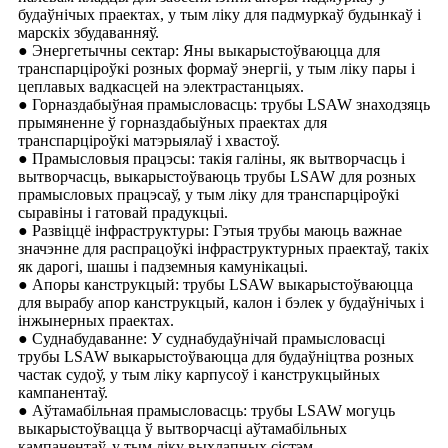
будаўнічых праектах, у тым ліку для падмуркаў будынкаў і
марскіх збудаванняў.
● Энергетычны сектар: Яны выкарыстоўваюцца для
транспарціроўкі розных формаў энергіі, у тым ліку пары і
цеплавых вадкасцей на электрастанцыях.
● Горназдабыўная прамысловасць: трубы LSAW знаходзяць
прымяненне ў горназдабыўных праектах для
транспарціроўкі матэрыялаў і хвастоў.
● Прамысловыя працэсы: такія галіны, як вытворчасць і
вытворчасць, выкарыстоўваюць трубы LSAW для розных
прамысловых працэсаў, у тым ліку для транспарціроўкі
сыравіны і гатовай прадукцыі.
● Развіццё інфраструктуры: Гэтыя трубы маюць важнае
значэнне для распрацоўкі інфраструктурных праектаў, такіх
як дарогі, шашы і падземныя камунікацыі.
● Апоры канструкцый: трубы LSAW выкарыстоўваюцца
для вырабу апор канструкцый, калон і бэлек у будаўнічых і
інжынерных праектах.
● Суднабудаванне: У суднабудаўнічай прамысловасці
трубы LSAW выкарыстоўваюцца для будаўніцтва розных
частак судоў, у тым ліку карпусоў і канструкцыйных
кампанентаў.
● Аўтамабільная прамысловасць: трубы LSAW могуць
выкарыстоўвацца ў вытворчасці аўтамабільных
кампанентаў, у тым ліку выхлапных сістэм.