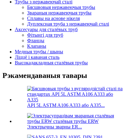
Трубы з нержавеючай сталі
Бясшвовыя нержавеючыя трубы
Звараныя нержавеючыя трубы
Сплавы на аснове нікеля
Дуплексная труба з нержавеючай сталі
Аксесуары для сталёвых труб
Фітынгі для труб
Фланцы
Клапаны
Медныя трубы / шыны
Ліццё і каваная сталь
Высокадакладныя сталёвыя трубы
Рэкамендаваныя тавары
API 5L ASTM A106 A333 або A335...
Электрычны зварны ER...