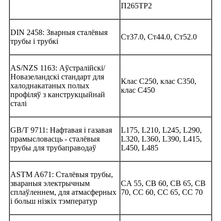
П265ТР2
DIN 2458: Зварныя сталёвыя
Ст37.0, Ст44.0, Ст52.0
трубы і трубкі
AS/NZS 1163: Аўстралійскі/
Новазеландскі стандарт для
Клас C250, клас C350,
халоднакатаных полых
клас C450
профіляў з канструкцыйнай
сталі
GB/T 9711: Нафтавая і газавая
L175, L210, L245, L290,
прамысловасць - сталёвыя
L320, L360, L390, L415,
трубы для трубаправодаў
L450, L485
ASTM A671: Сталёвыя трубы,
звараныя электрычным
CA 55, CB 60, CB 65, CB
сплаўленнем, для атмасферных
70, CC 60, CC 65, CC 70
і больш нізкіх тэмператур