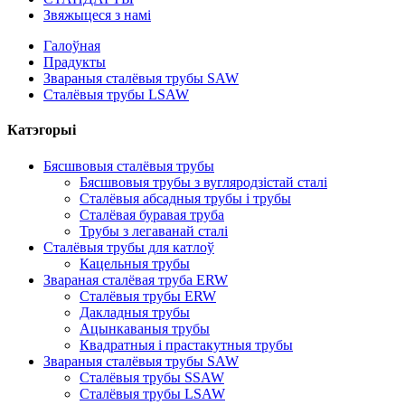
Звяжыцеся з намі
Галоўная
Прадукты
Звараныя сталёвыя трубы SAW
Сталёвыя трубы LSAW
Катэгорыі
Бясшвовыя сталёвыя трубы
Бясшвовыя трубы з вугляродзістай сталі
Сталёвыя абсадныя трубы і трубы
Сталёвая буравая труба
Трубы з легаванай сталі
Сталёвыя трубы для катлоў
Кацельныя трубы
Звараная сталёвая труба ERW
Сталёвыя трубы ERW
Дакладныя трубы
Ацынкаваныя трубы
Квадратныя і прастакутныя трубы
Звараныя сталёвыя трубы SAW
Сталёвыя трубы SSAW
Сталёвыя трубы LSAW