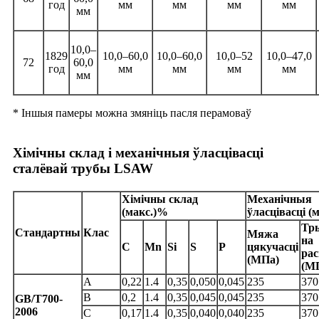
год
мм
мм
мм
мм
мм
10,0–
1829
10,0–60,0
10,0–60,0
10,0–52
10,0–47,0
72
60,0
год
мм
мм
мм
мм
мм
* Іншыя памеры можна змяніць пасля перамоваў
Хімічны склад і механічныя ўласцівасці
сталёвай трубы LSAW
Хімічны склад
Механічныя
(макс.)%
ўласцівасці (м
Тр
Стандартны
Клас
Мяжа
на
C
Mn
Si
S
P
цякучасці
ра
(МПа)
(М
A
0,22
1.4
0,35
0,050
0,045
235
370
B
0,2
1.4
0,35
0,045
0,045
235
370
GB/T700-
2006
C
0,17
1.4
0,35
0,040
0,040
235
370