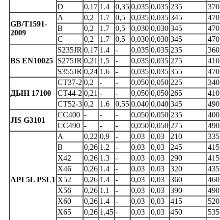
D
0,17
1.4
0,35
0,035
0,035
235
370
A
0,2
1.7
0,5
0,035
0,035
345
470
GB/T1591-
B
0,2
1.7
0,5
0,030
0,030
345
470
2009
C
0,2
1.7
0,5
0,030
0,030
345
470
S235JR
0,17
1.4
-
0,035
0,035
235
360
BS EN10025
S275JR
0,21
1,5
-
0,035
0,035
275
410
S355JR
0,24
1.6
-
0,035
0,035
355
470
СТ37-2
0,2
-
-
0,050
0,050
225
340
ДЫН 17100
СТ44-2
0,21
-
-
0,050
0,050
265
410
СТ52-3
0,2
1.6
0,55
0,040
0,040
345
490
СС400
-
-
-
0,050
0,050
235
400
JIS G3101
СС490
-
-
-
0,050
0,050
275
490
A
0,22
0,9
-
0,03
0,03
210
335
B
0,26
1.2
-
0,03
0,03
245
415
Х42
0,26
1.3
-
0,03
0,03
290
415
Х46
0,26
1.4
-
0,03
0,03
320
435
API 5L PSL1
Х52
0,26
1.4
-
0,03
0,03
360
460
Х56
0,26
1.1
-
0,03
0,03
390
490
Х60
0,26
1.4
-
0,03
0,03
415
520
Х65
0,26
1,45
-
0,03
0,03
450
535