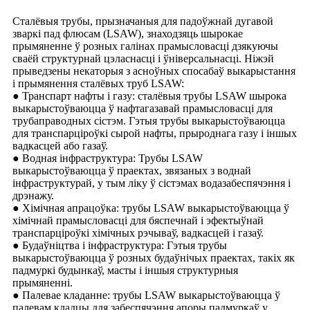
Сталёвыя трубы, прызначаныя для падоўжнай дугавой
зваркі пад флюсам (LSAW), знаходзяць шырокае
прымяненне ў розных галінах прамысловасці дзякуючы
сваёй структурнай цэласнасці і ўніверсальнасці. Ніжэй
прыведзены некаторыя з асноўных спосабаў выкарыстання
і прымянення сталёвых труб LSAW:
● Транспарт нафты і газу: сталёвыя трубы LSAW шырока
выкарыстоўваюцца ў нафтагазавай прамысловасці для
трубаправодных сістэм. Гэтыя трубы выкарыстоўваюцца
для транспарціроўкі сырой нафты, прыроднага газу і іншых
вадкасцей або газаў.
● Водная інфраструктура: Трубы LSAW
выкарыстоўваюцца ў праектах, звязаных з воднай
інфраструктурай, у тым ліку ў сістэмах водазабеспячэння і
дрэнажу.
● Хімічная апрацоўка: трубы LSAW выкарыстоўваюцца ў
хімічнай прамысловасці для бяспечнай і эфектыўнай
транспарціроўкі хімічных рэчываў, вадкасцей і газаў.
● Будаўніцтва і інфраструктура: Гэтыя трубы
выкарыстоўваюцца ў розных будаўнічых праектах, такіх як
падмуркі будынкаў, масты і іншыя структурныя
прымяненні.
● Палевае кладанне: трубы LSAW выкарыстоўваюцца ў
палевам кладцы для забеспячэння апоры падмуркаў у