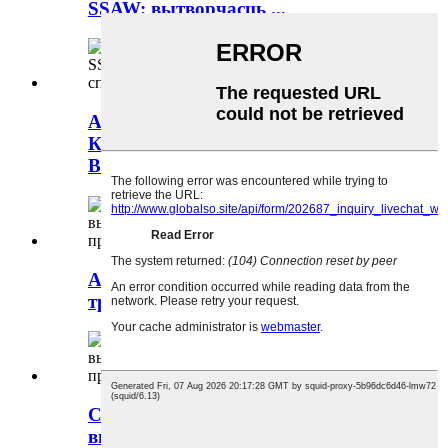
SSAW: вытворчасць ...
ASTM A500 GR.B SSAW
Канструкцыйная труба:
Вытворца...
ASTM A252 GR.3 SSAW сталёвая
трубавая пая: вытворца...
Сталёвая труба API 5L X65 SSAW:
вытворчыя магчымасці...