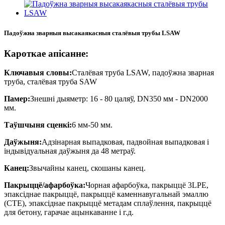
Падоўжна зварныя высакаякасныя сталёвыя трубы LSAW
Кароткае апісанне:
Ключавыя словы:
Сталёвая труба LSAW, падоўжна зварная
труба, сталёвая труба SAW
Памер:
Знешні дыяметр: 16 - 80 цаляў, DN350 мм - DN2000
мм.
Таўшчыня сценкі:
6 мм-50 мм.
Даўжыня:
Адзінарная выпадковая, падвойная выпадковая і
індывідуальная даўжыня да 48 метраў.
Канец:
Звычайны канец, скошаны канец.
Пакрыццё/афарбоўка:
Чорная афарбоўка, пакрыццё 3LPE,
эпаксіднае пакрыццё, пакрыццё каменнавугальнай эмаллю
(CTE), эпаксіднае пакрыццё метадам сплаўлення, пакрыццё
для бетону, гарачае ацынкаванне і г.д.