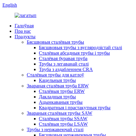
English
Галоўная
Пра нас
Прадукты
Бясшвовыя сталёвыя трубы
Бясшвовыя трубы з вугляродзістай сталі
Сталёвыя абсадныя трубы і трубы
Сталёвая буравая труба
Трубы з легаванай сталі
Труба з аздабленнем CRA
Сталёвыя трубы для катлоў
Кацельныя трубы
Звараная сталёвая труба ERW
Сталёвыя трубы ERW
Дакладныя трубы
Ацынкаваныя трубы
Квадратныя і прастакутныя трубы
Звараныя сталёвыя трубы SAW
Сталёвыя трубы SSAW
Сталёвыя трубы LSAW
Трубы з нержавеючай сталі
Бясшвовыя нержавеючыя трубы