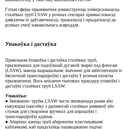
Гэтыя сферы прымянення дэманструюць універсальнасць
сталёвых труб LSAW у розных сектарах прамысловасці
дзякуючы іх даўгавечнасці, трываласці і прыдатнасці да
розных умоў навакольнага асяроддзя.
Упакоўка і дастаўка
Правільная ўпакоўка і дастаўка сталёвых труб,
прызначаных для падоўжнай дугавой зваркі пад флюсам
(LSAW), маюць вырашальнае значэнне для забеспячэння іх
бяспечнай транспарціроўкі і дастаўкі ў розныя пункты
прызначэння. Вось апісанне тыповых працэдур упакоўкі і
дастаўкі сталёвых труб LSAW:
Упакоўка:
● Звязванне: трубы LSAW часта звязваюцца разам або
пакуюцца паасобку з дапамогай сталёвых рамяжоў або
стужак для стварэння зручных для апрацоўкі і
транспарціроўкі адзінак.
● Абарона: канцы труб абаронены пластыкавымі
каўпачкамі, каб прадухіліць пашкоджанне падчас