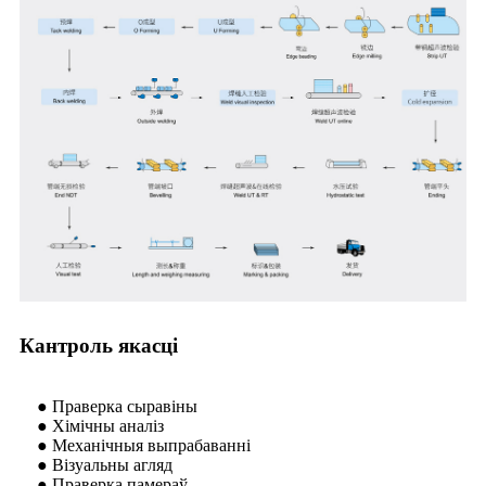
Кантроль якасці
● Праверка сыравіны
● Хімічны аналіз
● Механічныя выпрабаванні
● Візуальны агляд
● Праверка памераў