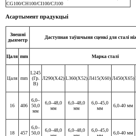
CG100/CH100/CI100/CJ100
Асартымент прадукцыі
Знешні
Даступная таўшчыня сценкі для сталі н
дыяметр
Цаля
mm
Марка сталі
L245
Цаля
mm
(Гр.
Л290(Х42)
L360(X52)
Л415(Х60)
Л450(Х65)
B)
6,0–
6,0–48,0
6,0–48,0
6,0–45,0
16
406
50,0
6,0-40 мм
мм
мм
мм
мм
6,0–
6,0–48,0
6,0–48,0
6,0–45,0
18
457
50,0
6,0-40 мм
мм
мм
мм