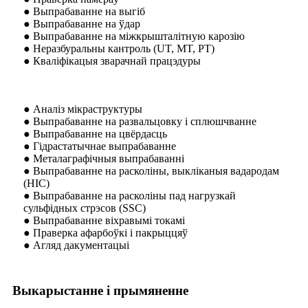
● Выпрабаванне на выгіб
● Выпрабаванне на ўдар
● Выпрабаванне на міжкрышталітную карозію
● Неразбуральны кантроль (UT, MT, PT)
● Кваліфікацыя зварачнай працэдуры
● Аналіз мікраструктуры
● Выпрабаванне на развальцовку і сплюшчванне
● Выпрабаванне на цвёрдасць
● Гідрастатычнае выпрабаванне
● Металаграфічныя выпрабаванні
● Выпрабаванне на расколіны, выкліканыя вадародам
(HIC)
● Выпрабаванне на расколіны пад нагрузкай
сульфідных стрэсов (SSC)
● Выпрабаванне віхравымі токамі
● Праверка афарбоўкі і пакрыццяў
● Агляд дакументацыі
Выкарыстанне і прымяненне