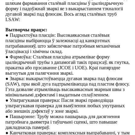
шляхам фармавання сталёвай пласціны ў цыліндрычную
форму і падоўжнай зваркі яе з выкарыстаннем тэхналогіі
дугавой зваркі пад флюсам. Вось агляд сталёвых труб
LSAW:
Вытворчы працэс:
● Падрыхтоўка пласцін: Высокаякасныя сталёвыя
пласціны выбіраюцца ў залежнасці ад канкрэтных
патрабаванняў, што забяспечвае патрэбныя механічныя
ўласцівасці і хімічны склад.
● Фармоўка: Сталёвая пласціна атрымлівае форму
цыліндрычнай трубы з дапамогай такіх працэсаў, як гнутка,
пракатка або прэсаванне (JCOE і UOE). Краі папярэдне
выгнутыя для палягчэння зваркі.
● Зварка: выкарыстоўваецца дугавая зварка пад флюсам
(SAW), пры якой дуга падтрымліваецца пад пластом флюсу.
Гэта дазваляе атрымліваць высакаякасныя зварныя швы з
мінімальнымі дэфектамі і выдатным сплаўленнем.
● Ультрагукавая праверка: Пасля зваркі праводзіцца
ультрагукавая праверка для выяўлення любых унутраных
або знешніх дэфектаў у зоне зваркі.
● Пашырэнне: Трубу можна пашырыць для дасягнення
патрэбнага дыяметра і таўшчыні сценкі, што павышае
дакладнасць памераў.
● Канчатковая праверка: комплексныя выпрабаванні, у тым