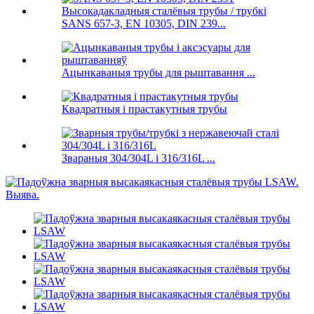
SANS 657-3, EN 10305, DIN 239...
Ацынкаваныя трубы для рыштавання ...
Квадратныя і прастакутныя трубы
Звараныя 304/304L і 316/316L ...