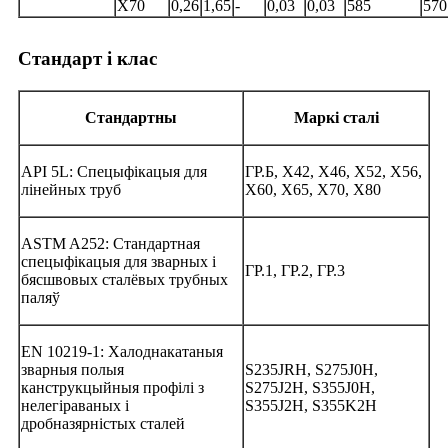
Х70
0,26
1,65
-
0,03
0,03
585
570
Стандарт і клас
Стандартны
Маркі сталі
API 5L: Спецыфікацыя для
ГР.Б, X42, X46, X52, X56,
лінейных труб
X60, X65, X70, X80
ASTM A252: Стандартная
спецыфікацыя для зварных і
ГР.1, ГР.2, ГР.3
бясшвовых сталёвых трубных
паляў
EN 10219-1: Халоднакатаныя
зварныя полыя
S235JRH, S275J0H,
канструкцыйныя профілі з
S275J2H, S355J0H,
нелегіраваных і
S355J2H, S355K2H
дробназярністых сталей