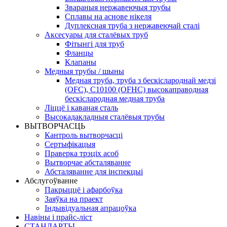
Звараныя нержавеючыя трубы
Сплавы на аснове нікеля
Дуплексная труба з нержавеючай сталі
Аксесуары для сталёвых труб
Фітынгі для труб
Фланцы
Клапаны
Медныя трубы / шыны
Медная труба, труба з бескіслароднай медзі
(OFC), C10100 (OFHC) высокаправодная
бескіслародная медная труба
Ліццё і каваная сталь
Высокадакладныя сталёвыя трубы
ВЫТВОРЧАСЦЬ
Кантроль вытворчасці
Сертыфікацыя
Праверка трэціх асоб
Вытворчае абсталяванне
Абсталяванне для інспекцыі
Абслугоўванне
Пакрыццё і афарбоўка
Заяўка на праект
Індывідуальная апрацоўка
Навіны і прайс-ліст
СТАНДАРТЫ