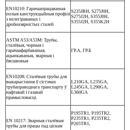
EN10210: Гарачаапрацаваныя
S235JRH, S275J0H,
полыя канструкцыйныя профілі
S275J2H, S355J0H,
з нелегіраваных і
S355J2H, S355K2H
дробназярністых сталей
ASTM A53/A53M: Трубы,
сталёвыя, чорныя і
гарачаафарбаваныя,
ГР.А, ГР.Б
ацынкаваныя, зварныя і
бясшвовыя
EN10208: Сталёвыя трубы для
выкарыстання ў сістэмах
L210GA, L235GA,
трубаправоднага транспарту ў
L245GA, L290GA,
нафтавай і газавай
L360GA
прамысловасці.
P195TR1, P195TR2,
P235TR1, P235TR2,
EN 10217: Зварныя сталёвыя
P265TR1,
трубы для працы пад ціскам