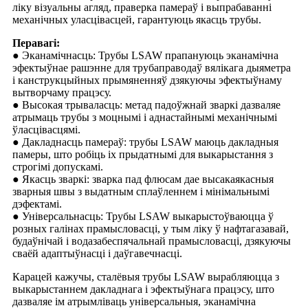
ліку візуальны агляд, праверка памераў і выпрабаванні
механічных уласцівасцей, гарантуюць якасць трубы.
Перавагі:
● Эканамічнасць: Трубы LSAW прапануюць эканамічна
эфектыўнае рашэнне для трубаправодаў вялікага дыяметра
і канструкцыйных прымяненняў дзякуючы эфектыўнаму
вытворчаму працэсу.
● Высокая трываласць: метад падоўжнай зваркі дазваляе
атрымаць трубы з моцнымі і аднастайнымі механічнымі
ўласцівасцямі.
● Дакладнасць памераў: трубы LSAW маюць дакладныя
памеры, што робіць іх прыдатнымі для выкарыстання з
строгімі допускамі.
● Якасць зваркі: зварка пад флюсам дае высакаякасныя
зварныя швы з выдатным сплаўленнем і мінімальнымі
дэфектамі.
● Універсальнасць: Трубы LSAW выкарыстоўваюцца ў
розных галінах прамысловасці, у тым ліку ў нафтагазавай,
будаўнічай і водазабеспячальнай прамысловасці, дзякуючы
сваёй адаптыўнасці і даўгавечнасці.
Карацей кажучы, сталёвыя трубы LSAW вырабляюцца з
выкарыстаннем дакладнага і эфектыўнага працэсу, што
дазваляе ім атрымліваць універсальныя, эканамічна