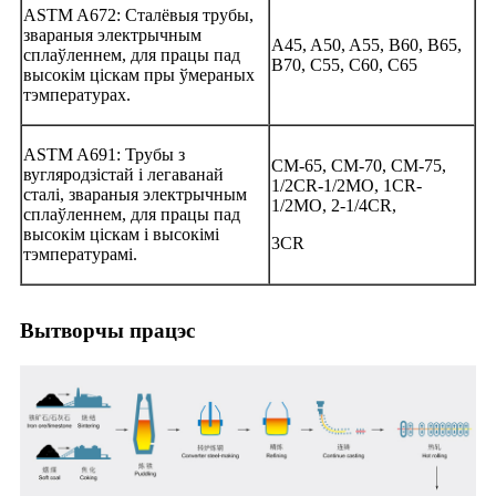
ASTM A672: Сталёвыя трубы,
звараныя электрычным
A45, A50, A55, B60, B65,
сплаўленнем, для працы пад
B70, C55, C60, C65
высокім ціскам пры ўмераных
тэмпературах.
ASTM A691: Трубы з
CM-65, CM-70, CM-75,
вугляродзістай і легаванай
1/2CR-1/2MO, 1CR-
сталі, звараныя электрычным
1/2MO, 2-1/4CR,
сплаўленнем, для працы пад
высокім ціскам і высокімі
3CR
тэмпературамі.
Вытворчы працэс