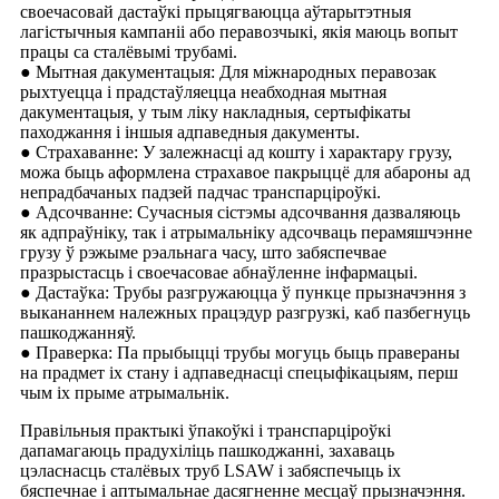
своечасовай дастаўкі прыцягваюцца аўтарытэтныя
лагістычныя кампаніі або перавозчыкі, якія маюць вопыт
працы са сталёвымі трубамі.
● Мытная дакументацыя: Для міжнародных перавозак
рыхтуецца і прадстаўляецца неабходная мытная
дакументацыя, у тым ліку накладныя, сертыфікаты
паходжання і іншыя адпаведныя дакументы.
● Страхаванне: У залежнасці ад кошту і характару грузу,
можа быць аформлена страхавое пакрыццё для абароны ад
непрадбачаных падзей падчас транспарціроўкі.
● Адсочванне: Сучасныя сістэмы адсочвання дазваляюць
як адпраўніку, так і атрымальніку адсочваць перамяшчэнне
грузу ў рэжыме рэальнага часу, што забяспечвае
празрыстасць і своечасовае абнаўленне інфармацыі.
● Дастаўка: Трубы разгружаюцца ў пункце прызначэння з
выкананнем належных працэдур разгрузкі, каб пазбегнуць
пашкоджанняў.
● Праверка: Па прыбыцці трубы могуць быць правераны
на прадмет іх стану і адпаведнасці спецыфікацыям, перш
чым іх прыме атрымальнік.
Правільныя практыкі ўпакоўкі і транспарціроўкі
дапамагаюць прадухіліць пашкоджанні, захаваць
цэласнасць сталёвых труб LSAW і забяспечыць іх
бяспечнае і аптымальнае дасягненне месцаў прызначэння.